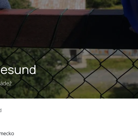
 gesund
ládež
d
ěmecko