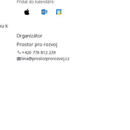
Přidat do kalendáře:
tina@prostorprorozvoj.cz
ou k
ternal
Organizátor
Prostor pro rozvoj
+420 776 812 239
tina@prostorprorozvoj.cz
ou
Sdílet
Zjistěte, co lidé o této události vidí a
říkají, a připojte se ke konverzaci.