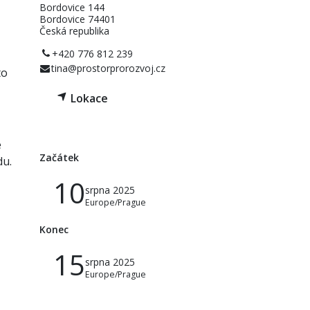
Bordovice 144
Bordovice 74401
Česká republika
+420 776 812 239
tina@prostorprorozvoj.cz
to
Lokace
e
Začátek
du.
10
srpna 2025
Europe/Prague
Konec
15
srpna 2025
Europe/Prague
​CZ +420 776 812 239,
DE +49 1520 3016884