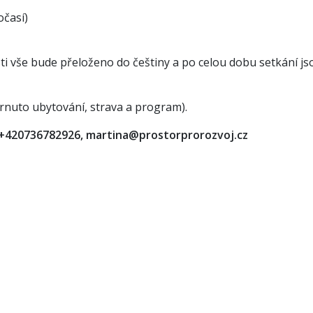
Bordovice 144, 74401, Česká republika
očasí)
Ochrana osobních údajů
sti vše bude přeloženo do češtiny a po celou dobu setkání js
DATENSCHÜTZERKLÄRUNG
In
hrnuto ubytování, strava a program).
na
|
English (UK)
|
Deutsch
: +420736782926, martina@prostorprorozvoj.cz
ačního centra česko-německých výměn mládeže Tandem s podpor