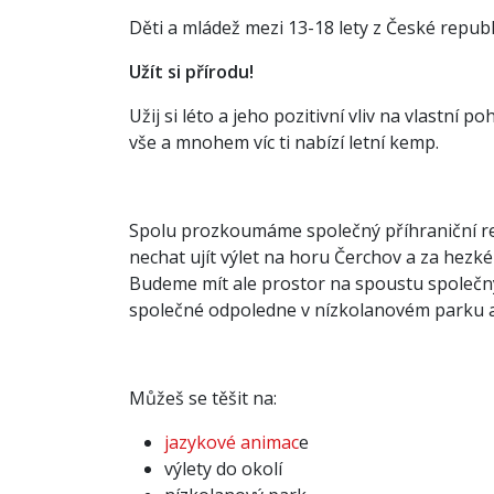
Děti a mládež mezi 13-18 lety z České repu
Užít si přírodu!
Užij si léto a jeho pozitivní vliv na vlastní 
vše a mnohem víc ti nabízí letní kemp.
Spolu prozkoumáme společný příhraniční reg
nechat ujít výlet na horu Čerchov a za hez
Budeme mít ale prostor na spoustu společný
společné odpoledne v nízkolanovém parku a
Můžeš se těšit na:
jazykové animac
e
Newsletter
výlety do okolí