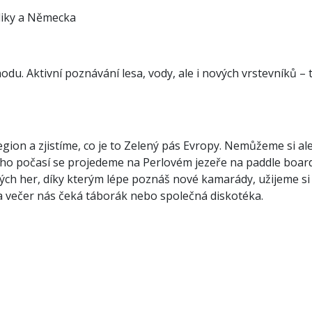
bliky a Německa
pohodu. Aktivní poznávání lesa, vody, ale i nových vrstevníků – 
ion a zjistíme, co je to Zelený pás Evropy. Nemůžeme si al
kého počasí se projedeme na Perlovém jezeře na paddle boar
ch her, díky kterým lépe poznáš nové kamarády, užijeme si
 večer nás čeká táborák nebo společná diskotéka.
Prostor pro rozvoj, z.s.