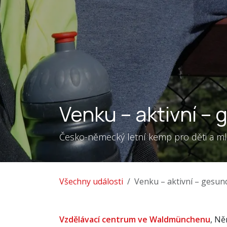
Venku – aktivní –
Česko-německý letní kemp pro děti a m
Všechny události
Venku – aktivní – gesun
Vzdělávací centrum ve Waldmünchenu
, N