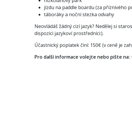
nízkolanový park
Odebírat
jízdu na paddle boardu (za příznivého p
táboráky a noční stezka odvahy
Neovládáš žádný cizí jazyk? Nedělej si staro
dispozici jazykoví prostředníci:).
Účastnický poplatek činí: 150€ (v ceně je za
Autorská práva © Prostor pro Rozvoj
Češti
Pro další informace volejte nebo pište na
Setkání se koná s finanční podporou Koordin
MŠMT.
Kapacita naplněna!